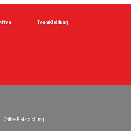
aften
TeamKleidung
Online Platzbuchung