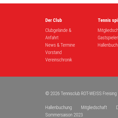
Der Club
Tennis spi
Clubgelände &
Mitgliedsch
Anfahrt
Gastspiele
News & Termine
Hallenbuch
Vorstand
Vereinschronik
© 2026 Tennisclub ROT-WEISS Freising 
Hallenbuchung
Mitgliedschaft
Sommersaison 2023