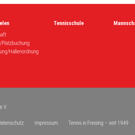
elen
Tennisschule
Mannsch
aft
r/Platzbuchung
ung/Hallenordnung
e.V.
Datenschutz
Impressum
Tennis in Freising – seit 1949