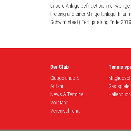
Unsere Anlage befindet sich nur wenige 
Freising und einer Minigolfanlage. In u
Schwimmbad ( Fertigstellung Ende 2018
Der Club
Tennis spi
Clubgelände &
Mitgliedsch
Anfahrt
Gastspiele
News & Termine
Hallenbuch
Vorstand
Vereinschronik