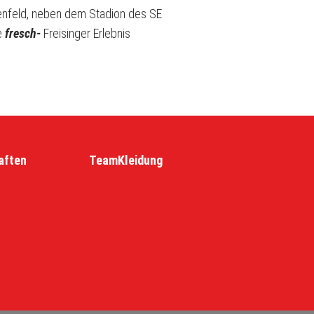
henfeld, neben dem Stadion des SE
e
fresch-
Freisinger Erlebnis
aften
TeamKleidung