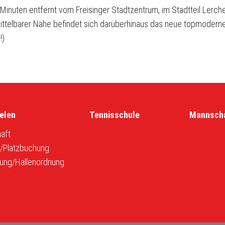
Minuten entfernt vom Freisinger Stadtzentrum, im Stadtteil Lerc
nmittelbarer Nähe befindet sich darüberhinaus das neue topmodern
!)
elen
Tennisschule
Mannsch
aft
r/Platzbuchung
ung/Hallenordnung