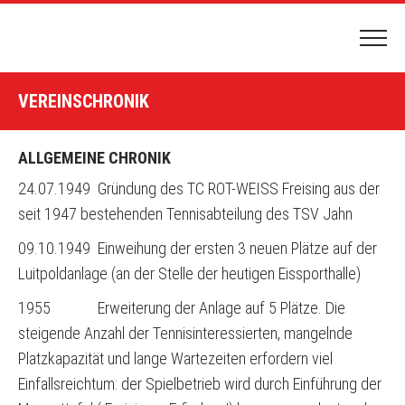
HOME
VEREINSCHRONIK
PLATZBUCHUNG
HALLENBUCHUNG
ALLGEMEINE CHRONIK
DER CLUB
24.07.1949 Gründung des TC ROT-WEISS Freising aus der
seit 1947 bestehenden Tennisabteilung des TSV Jahn
CLUBGELÄNDE & ANFAHRT
09.10.1949 Einweihung der ersten 3 neuen Plätze auf der
NEWS & TERMINE
Luitpoldanlage (an der Stelle der heutigen Eissporthalle)
VORSTAND
1955 Erweiterung der Anlage auf 5 Plätze. Die
VEREINSCHRONIK
steigende Anzahl der Tennisinteressierten, mangelnde
Platzkapazität und lange Wartezeiten erfordern viel
TENNIS SPIELEN
Einfallsreichtum: der Spielbetrieb wird durch Einführung der
MITGLIEDSCHAFT