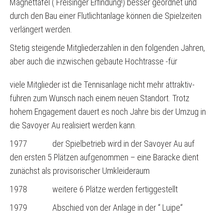
Magnettafel ( Freisinger Erfindung!) besser geordnet und
GASTSPIELER/PLATZBUCHUNG
durch den Bau einer Flutlichtanlage können die Spielzeiten
verlängert werden.
HALLENBUCHUNG/HALLENORDNUNG
Stetig steigende Mitgliederzahlen in den folgenden Jahren,
TENNISSCHULE
aber auch die inzwischen gebaute Hochtrasse -für
MANNSCHAFTEN
viele Mitglieder ist die Tennisanlage nicht mehr attraktiv-
TEAMKLEIDUNG
führen zum Wunsch nach einem neuen Standort. Trotz
hohem Engagement dauert es noch Jahre bis der Umzug in
die Savoyer Au realisiert werden kann.
1977 der Spielbetrieb wird in der Savoyer Au auf
den ersten 5 Plätzen aufgenommen – eine Baracke dient
zunächst als provisorischer Umkleideraum
1978 weitere 6 Plätze werden fertiggestellt
1979 Abschied von der Anlage in der “ Luipe“