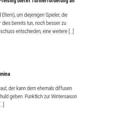
eising bietet Turnierförderung an
Eltern), um diejenigen Spieler, die
 dies bereits tun, noch besser zu
sschuss entschieden, eine weitere […]
umina
haut, der kann dem ehemals diffusen
chuld geben. Pünktlich zur Wintersaison
…]