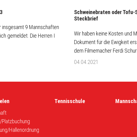
3
Schweinebraten oder Tofu-S
Steckbrief
er insgesamt 9 Mannschaften
Wir haben keine Kosten und M
ich gemeldet. Die Herren I
Dokument für die Ewigkeit ers
dem Filmemacher Ferdi Schuri
04.04.2021
elen
Tennisschule
Mannsch
aft
r/Platzbuchung
ung/Hallenordnung