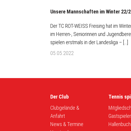
Unsere Mannschaften im Winter 22/2
Der TC ROT-WEISS Freising hat im Wint
im Herren-, Seniorinnen und Jugendbere
spielen erstmals in der Landesliga – […]
05.05.2022
Der Club
Tennis spi
Clubgelände &
Mitgliedsch
Anfahrt
Gastspiele
News & Termine
Hallenbuch