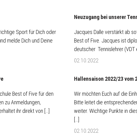
Neuzugang bei unserer Ten
richtige Sport für Dich oder
Jacques Dalle verstärkt ab s
 und melde Dich und Deine
Best of Five. Jacques ist dipl
deutscher Tennislehrer (VDT e
02.10.2022
ve
Hallensaison 2022/23 vom 2
schule Best of Five für den
Wir möchten Euch auf die Einh
nen zu Anmeldungen,
Bitte leitet die entsprechende
haltet ihr direkt von […]
weiter. Wichtige Punkte in d
[…]
02.10.2022