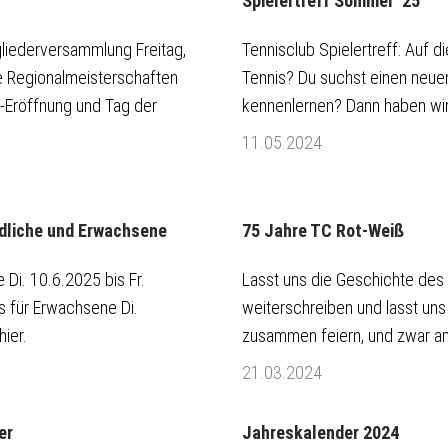
Spielertreff Sommer ’25
gliederversammlung Freitag,
Tennisclub Spielertreff: Auf die
e Regionalmeisterschaften
Tennis? Du suchst einen neuen
n-Eröffnung und Tag der
kennenlernen? Dann haben wir
11.05.2024
ndliche und Erwachsene
75 Jahre TC Rot-Weiß
 Di. 10.6.2025 bis Fr.
Lasst uns die Geschichte de
 für Erwachsene Di.
weiterschreiben und lasst uns
hier.
zusammen feiern, und zwar am
21.03.2024
er
Jahreskalender 2024