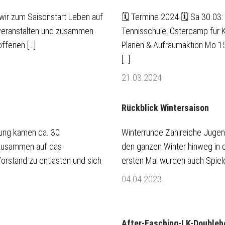
ir zum Saisonstart Leben auf
🗓️ Termine 2024 🗓️ Sa 30.03: 
r veranstalten und zusammen
Tennisschule: Ostercamp für 
offenen […]
Planen & Aufräumaktion Mo 15
[…]
21.03.2024
Rückblick Wintersaison
lung kamen ca. 30
Winterrunde Zahlreiche Jugen
 zusammen auf das
den ganzen Winter hinweg in 
orstand zu entlasten und sich
ersten Mal wurden auch Spiele
04.04.2023
After-Fasching-LK-Doublehe