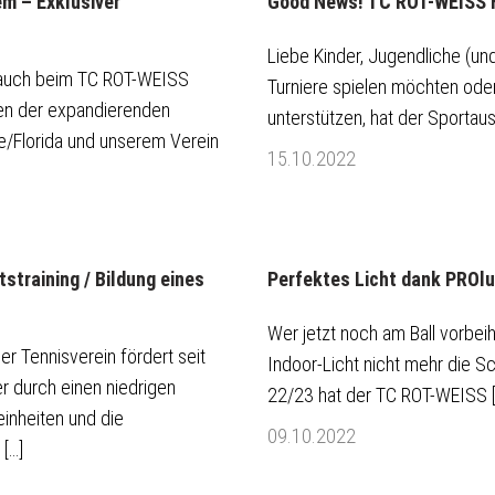
m – Exklusiver
Good News! TC ROT-WEISS Fr
Liebe Kinder, Jugendliche (und 
 auch beim TC ROT-WEISS
Turniere spielen möchten oder
hen der expandierenden
unterstützen, hat der Sportau
e/Florida und unserem Verein
15.10.2022
training / Bildung eines
Perfektes Licht dank PROl
Wer jetzt noch am Ball vorbei
er Tennisverein fördert seit
Indoor-Licht nicht mehr die S
er durch einen niedrigen
22/23 hat der TC ROT-WEISS [
einheiten und die
09.10.2022
[…]