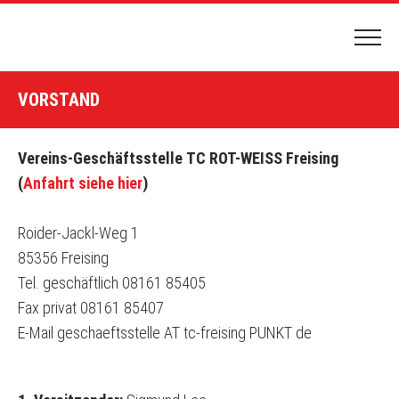
HOME
VORSTAND
PLATZBUCHUNG
HALLENBUCHUNG
Vereins-Geschäftsstelle
TC ROT-WEISS Freising
(
Anfahrt siehe hier
)
DER CLUB
CLUBGELÄNDE & ANFAHRT
Roider-Jackl-Weg 1
NEWS & TERMINE
85356 Freising
Tel. geschäftlich 08161 85405
VORSTAND
Fax privat 08161 85407
VEREINSCHRONIK
E-Mail
geschaeftsstelle AT tc-freising PUNKT de
TENNIS SPIELEN
MITGLIEDSCHAFT