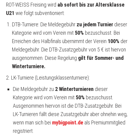
ROT-WEISS Freising wird
ab sofort
bis zur Altersklasse
GASTSPIELER/PLATZBUCHUNG
U21
wie folgt subventioniert:
HALLENBUCHUNG/HALLENORDNUNG
DTB-Turniere: Die Meldegebühr
zu jedem Turnier
dieser
TENNISSCHULE
Kategorie wird vom Verein mit
50%
bezuschusst. Bei
Erreichen des Halbfinals übernimmt der Verein
100%
der
MANNSCHAFTEN
Meldegebühr. Die DTB-Zusatzgebühr von 5 € ist hiervon
TEAMKLEIDUNG
ausgenommen. Diese Regelung
gilt für Sommer- und
Winterturniere.
2. LK-Turniere (Leistungsklassenturniere):
Die Meldegebühr zu
2 Winterturnieren
dieser
Kategorie wird vom Verein mit
50%
bezuschusst.
Ausgenommen hiervon ist die DTB-Zusatzgebühr. Bei
LK-Turnieren fällt diese Zusatzgebühr aber ohnehin weg,
wenn man sich bei
mybigpoint.de
als Premiummitglied
registriert.