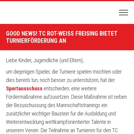
HOME
GOOD NEWS! TC ROT-WEISS FREISING BIETET
PLATZBUCHUNG
TURNIERFÖRDERUNG AN
HALLENBUCHUNG
Liebe Kinder, Jugendliche (und Eltern),
DER CLUB
um diejenigen Spieler, die Turniere spielen möchten oder
CLUBGELÄNDE & ANFAHRT
dies bereits tun, noch besser zu unterstützen, hat der
NEWS & TERMINE
Sportausschuss
entschieden, eine weitere
VORSTAND
Fördermaßnahme aufzusetzen. Diese Maßnahme ist neben
der Bezuschussung des Mannschaftstrainings ein
VEREINSCHRONIK
zusätzlicher wichtiger Baustein für die Ausbildung und
TENNIS SPIELEN
Weiterentwicklung wettkampforientierter Talente in
unserem Verein. Die Teilnahme an Turnieren für den TC
MITGLIEDSCHAFT