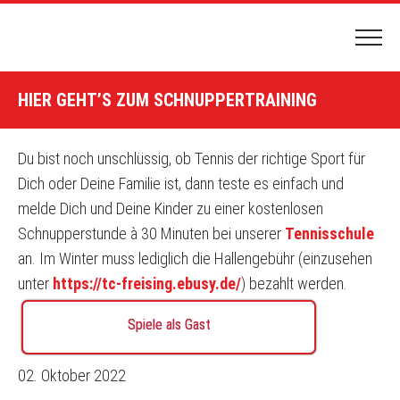
HOME
HIER GEHT’S ZUM SCHNUPPERTRAINING
PLATZBUCHUNG
HALLENBUCHUNG
Du bist noch unschlüssig, ob Tennis der richtige Sport für
Dich oder Deine Familie ist, dann teste es einfach und
DER CLUB
melde Dich und Deine Kinder zu einer kostenlosen
CLUBGELÄNDE & ANFAHRT
Schnupperstunde à 30 Minuten bei unserer
Tennisschule
NEWS & TERMINE
an. Im Winter muss lediglich die Hallengebühr (einzusehen
unter
https://tc-freising.ebusy.de/
) bezahlt werden.
VORSTAND
VEREINSCHRONIK
Spiele als Gast
TENNIS SPIELEN
02. Oktober 2022
MITGLIEDSCHAFT