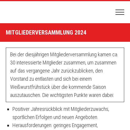
HOME
MITGLIEDERVERSAMMLUNG 2024
PLATZBUCHUNG
HALLENBUCHUNG
Bei der diesjährigen Mitgliederversammlung kamen ca.
DER CLUB
30 interessierte Mitglieder zusammen, um zusammen
auf das vergangene Jahr zurückzublicken, den
CLUBGELÄNDE & ANFAHRT
Vorstand zu entlasten und sich bei einem
NEWS & TERMINE
Weißwurstfrühstück über die kommende Saison
VORSTAND
auszutauschen. Die wichtigsten Punkte waren dabei:
VEREINSCHRONIK
Positiver Jahresrückblick mit Mitgliederzuwachs,
TENNIS SPIELEN
sportlichen Erfolgen und neuen Angeboten.
Herausforderungen: geringes Engagement,
MITGLIEDSCHAFT