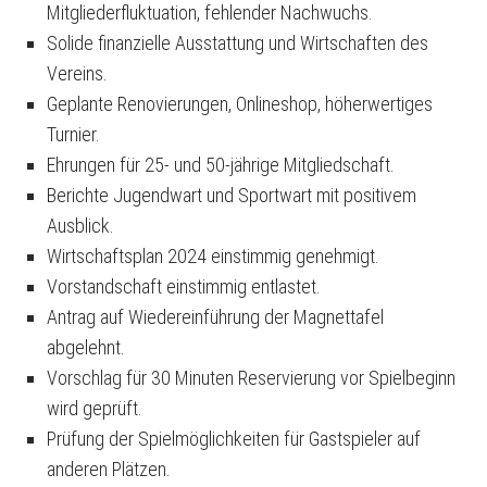
Mitgliederfluktuation, fehlender Nachwuchs.
GASTSPIELER/PLATZBUCHUNG
Solide finanzielle Ausstattung und Wirtschaften des
HALLENBUCHUNG/HALLENORDNUNG
Vereins.
Geplante Renovierungen, Onlineshop, höherwertiges
TENNISSCHULE
Turnier.
MANNSCHAFTEN
Ehrungen für 25- und 50-jährige Mitgliedschaft.
TEAMKLEIDUNG
Berichte Jugendwart und Sportwart mit positivem
Ausblick.
Wirtschaftsplan 2024 einstimmig genehmigt.
Vorstandschaft einstimmig entlastet.
Antrag auf Wiedereinführung der Magnettafel
abgelehnt.
Vorschlag für 30 Minuten Reservierung vor Spielbeginn
wird geprüft.
Prüfung der Spielmöglichkeiten für Gastspieler auf
anderen Plätzen.