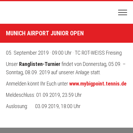
HOME
MUNICH AIRPORT JUNIOR OPEN
PLATZBUCHUNG
HALLENBUCHUNG
05. September 2019 · 09:00 Uhr · TC ROT-WEISS Freising
DER CLUB
Unser
Ranglisten-Turnier
findet von Donnerstag, 05.09. –
Sonntag, 08.09. 2019 auf unserer Anlage statt.
CLUBGELÄNDE & ANFAHRT
Anmelden könnt Ihr Euch unter
www.mybigpoint.tennis.de
NEWS & TERMINE
Meldeschluss: 01.09.2019, 23:59 Uhr
VORSTAND
Auslosung: 03.09.2019, 18:00 Uhr
VEREINSCHRONIK
TENNIS SPIELEN
MITGLIEDSCHAFT