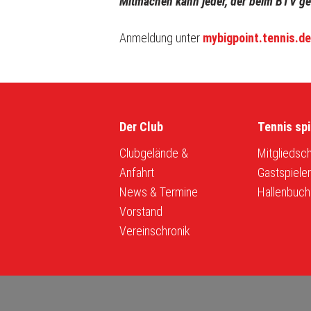
Mitmachen kann jeder, der beim BTV gem
Anmeldung unter
mybigpoint.tennis.de
Der Club
Tennis spi
Clubgelände &
Mitgliedsch
Anfahrt
Gastspiele
News & Termine
Hallenbuch
Vorstand
Vereinschronik