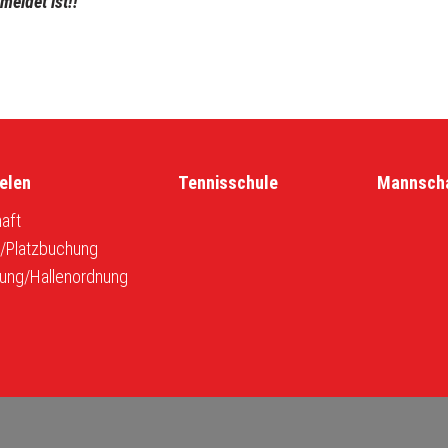
eldet ist!!
elen
Tennisschule
Mannsch
aft
r/Platzbuchung
ung/Hallenordnung