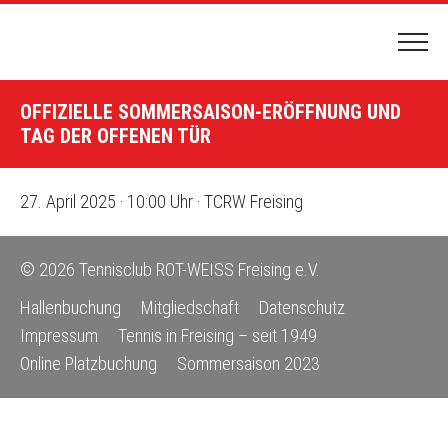
HOME
OFFIZIELLE SOMMERSAISON-ERÖFFNUNG UND
PLATZBUCHUNG
TAG DER OFFENEN TÜR
HALLENBUCHUNG
27. April 2025 · 10:00 Uhr · TCRW Freising
DER CLUB
CLUBGELÄNDE & ANFAHRT
© 2026 Tennisclub ROT-WEISS Freising e.V.
NEWS & TERMINE
Hallenbuchung
Mitgliedschaft
Datenschutz
VORSTAND
Impressum
Tennis in Freising – seit 1949
VEREINSCHRONIK
Online Platzbuchung
Sommersaison 2023
TENNIS SPIELEN
MITGLIEDSCHAFT